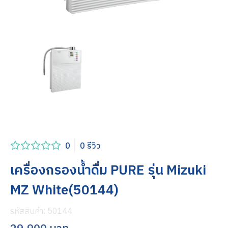
0
0 รีวิว
เครื่องกรองน้ำดื่ม PURE รุ่น Mizuki
MZ White(50144)
รหัสสินค้า:
50144