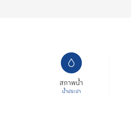
สภาพน้ำ
น้ำประปา