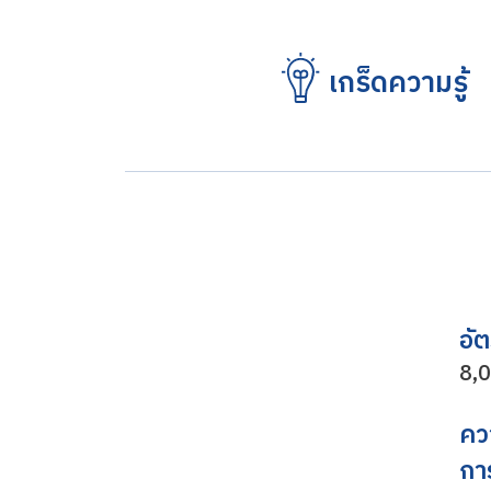
เกร็ดความรู้
อั
8,0
คว
กา