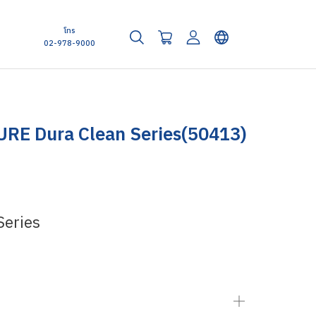
โทร
02-978-9000
PURE Dura Clean Series(50413)
Series