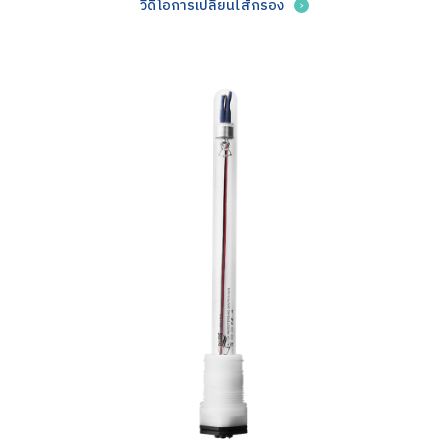
วีดิโอการเปลี่ยนไส้กรอง