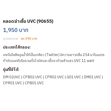
หลอดฆ่าเชื้อ UVC (90655)
1,950 บาท
2,340 บาท
ลด 390 บาท
ประเภทไส้กรอง:
เทคโนโลยีหมุนน้ำให้เป็นเกลียว (Twitter) มีความยาวคลื่น 254 นาโนเมตร
กำจัดแบคทีเรียรวมทั้งไวรัสและเชื้อราด้วยลำแสง UVC 11 watt
รุ่นที่ใช้ได้:
DM 02UVC | CPB02 UVC | CPR02 UVC | G01 UVC | DM01 UVC |
CPR01 UVC | CPB01 UVC